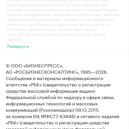
возможность ознакомиться с актуальными курсами
покупки и продажи иностранных валют в банках Москвы.
Данные своевременно обновляются и позволяют выбрать
наиболее выгодный вариант обмена. За их надежность
отвечают сами банки, которые участвуют в проекте.
В сервисе представлены доллар, евро, фунты
стерлингов, швейцарские франки и многие другие
валюты.
Развернуть
© ООО «БИЗНЕСПРЕСС»,
АО «РОСБИЗНЕСКОНСАЛТИНГ»,
1995—2026
.
Сообщения и материалы информационного
агентства «РБК» (свидетельство о регистрации
средства массовой информации выдано
Федеральной службой по надзору в сфере связи,
информационных технологий и массовых
коммуникаций (Роскомнадзор) 09.12.2015
за номером ИА №ФС77-63848) и сетевого издания
«РБК» (свидетельство о регистрации средства
массовой информации выдано Федеральной