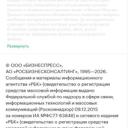
возможность ознакомиться с актуальными курсами
покупки и продажи иностранных валют в банках Москвы.
Данные своевременно обновляются и позволяют выбрать
наиболее выгодный вариант обмена. За их надежность
отвечают сами банки, которые участвуют в проекте.
В сервисе представлены доллар, евро, фунты
стерлингов, швейцарские франки и многие другие
валюты.
Развернуть
© ООО «БИЗНЕСПРЕСС»,
АО «РОСБИЗНЕСКОНСАЛТИНГ»,
1995—2026
.
Сообщения и материалы информационного
агентства «РБК» (свидетельство о регистрации
средства массовой информации выдано
Федеральной службой по надзору в сфере связи,
информационных технологий и массовых
коммуникаций (Роскомнадзор) 09.12.2015
за номером ИА №ФС77-63848) и сетевого издания
«РБК» (свидетельство о регистрации средства
массовой информации выдано Федеральной