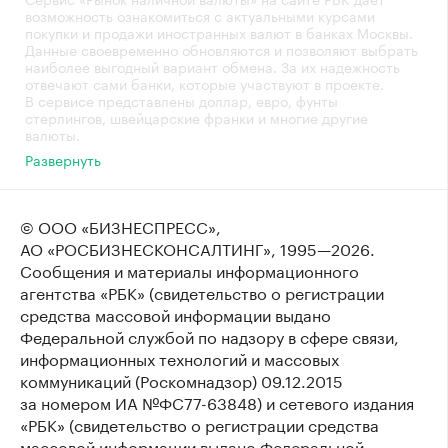
возможность ознакомиться с актуальными курсами
покупки и продажи иностранных валют в банках Москвы.
Данные своевременно обновляются и позволяют выбрать
наиболее выгодный вариант обмена. За их надежность
отвечают сами банки, которые участвуют в проекте.
В сервисе представлены доллар, евро, фунты
стерлингов, швейцарские франки и многие другие
валюты.
Развернуть
© ООО «БИЗНЕСПРЕСС»,
АО «РОСБИЗНЕСКОНСАЛТИНГ»,
1995—2026
.
Сообщения и материалы информационного
агентства «РБК» (свидетельство о регистрации
средства массовой информации выдано
Федеральной службой по надзору в сфере связи,
информационных технологий и массовых
коммуникаций (Роскомнадзор) 09.12.2015
за номером ИА №ФС77-63848) и сетевого издания
«РБК» (свидетельство о регистрации средства
массовой информации выдано Федеральной