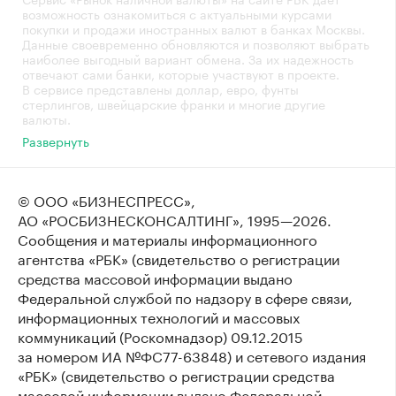
возможность ознакомиться с актуальными курсами
покупки и продажи иностранных валют в банках Москвы.
Данные своевременно обновляются и позволяют выбрать
наиболее выгодный вариант обмена. За их надежность
отвечают сами банки, которые участвуют в проекте.
В сервисе представлены доллар, евро, фунты
стерлингов, швейцарские франки и многие другие
валюты.
Развернуть
© ООО «БИЗНЕСПРЕСС»,
АО «РОСБИЗНЕСКОНСАЛТИНГ»,
1995—2026
.
Сообщения и материалы информационного
агентства «РБК» (свидетельство о регистрации
средства массовой информации выдано
Федеральной службой по надзору в сфере связи,
информационных технологий и массовых
коммуникаций (Роскомнадзор) 09.12.2015
за номером ИА №ФС77-63848) и сетевого издания
«РБК» (свидетельство о регистрации средства
массовой информации выдано Федеральной