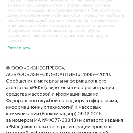
возможность ознакомиться с актуальными курсами
покупки и продажи иностранных валют в банках Москвы.
Данные своевременно обновляются и позволяют выбрать
наиболее выгодный вариант обмена. За их надежность
отвечают сами банки, которые участвуют в проекте.
В сервисе представлены доллар, евро, фунты
стерлингов, швейцарские франки и многие другие
валюты.
Развернуть
© ООО «БИЗНЕСПРЕСС»,
АО «РОСБИЗНЕСКОНСАЛТИНГ»,
1995—2026
.
Сообщения и материалы информационного
агентства «РБК» (свидетельство о регистрации
средства массовой информации выдано
Федеральной службой по надзору в сфере связи,
информационных технологий и массовых
коммуникаций (Роскомнадзор) 09.12.2015
за номером ИА №ФС77-63848) и сетевого издания
«РБК» (свидетельство о регистрации средства
массовой информации выдано Федеральной