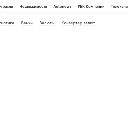
трасли
Недвижимость
Autonews
РБК Компании
Телекана
РБК Life
Тренды
Визионеры
Национальные проекты
Го
тистика
Банки
Валюты
Конвертер валют
Кредитные рейтинги
Франшизы
Газета
Спецпроекты СП
ономика
Бизнес
Технологии и медиа
Финансы
Рынок нал