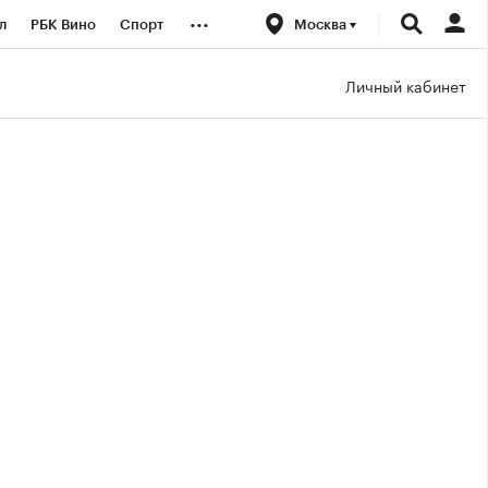
...
л
РБК Вино
Спорт
Москва
род
Стиль
Крипто
Личный кабинет
б
Конференции СПб
ичной валюты