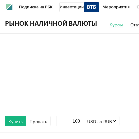
Подписка на РБК
Инвестиции
Мероприятия
О
Школа управления РБК
РБК Образование
РБК Курсы
РЫНОК НАЛИЧНОЙ ВАЛЮТЫ
Курсы
Ста
РБК Бизнес-среда
Дискуссионный клуб
Исследования
Спецпроекты
Проверка контрагентов
Политика
Эк
Купить
Продать
USD за RUB