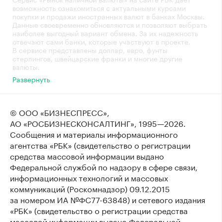
возможность ознакомиться с актуальными курсами
покупки и продажи иностранных валют в банках Москвы.
Данные своевременно обновляются и позволяют выбрать
наиболее выгодный вариант обмена. За их надежность
отвечают сами банки, которые участвуют в проекте.
В сервисе представлены доллар, евро, фунты
стерлингов, швейцарские франки и многие другие
валюты.
Развернуть
© ООО «БИЗНЕСПРЕСС»,
АО «РОСБИЗНЕСКОНСАЛТИНГ»,
1995—2026
.
Сообщения и материалы информационного
агентства «РБК» (свидетельство о регистрации
средства массовой информации выдано
Федеральной службой по надзору в сфере связи,
информационных технологий и массовых
коммуникаций (Роскомнадзор) 09.12.2015
за номером ИА №ФС77-63848) и сетевого издания
«РБК» (свидетельство о регистрации средства
массовой информации выдано Федеральной