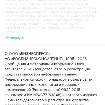
возможность ознакомиться с актуальными курсами
покупки и продажи иностранных валют в банках Москвы.
Данные своевременно обновляются и позволяют выбрать
наиболее выгодный вариант обмена. За их надежность
отвечают сами банки, которые участвуют в проекте.
В сервисе представлены доллар, евро, фунты
стерлингов, швейцарские франки и многие другие
валюты.
Развернуть
© ООО «БИЗНЕСПРЕСС»,
АО «РОСБИЗНЕСКОНСАЛТИНГ»,
1995—2026
.
Сообщения и материалы информационного
агентства «РБК» (свидетельство о регистрации
средства массовой информации выдано
Федеральной службой по надзору в сфере связи,
информационных технологий и массовых
коммуникаций (Роскомнадзор) 09.12.2015
за номером ИА №ФС77-63848) и сетевого издания
«РБК» (свидетельство о регистрации средства
массовой информации выдано Федеральной