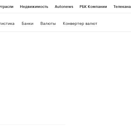
трасли
Недвижимость
Autonews
РБК Компании
Телекана
РБК Life
Тренды
Визионеры
Национальные проекты
Го
тистика
Банки
Валюты
Конвертер валют
Кредитные рейтинги
Франшизы
Газета
Спецпроекты СП
ономика
Бизнес
Технологии и медиа
Финансы
Рынок нал