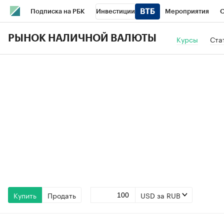
Подписка на РБК
Инвестиции
Мероприятия
О
Школа управления РБК
РБК Образование
РБК Курсы
РЫНОК НАЛИЧНОЙ ВАЛЮТЫ
Курсы
Ста
РБК Бизнес-среда
Дискуссионный клуб
Исследования
Спецпроекты
Проверка контрагентов
Политика
Эк
Купить
Продать
USD за RUB