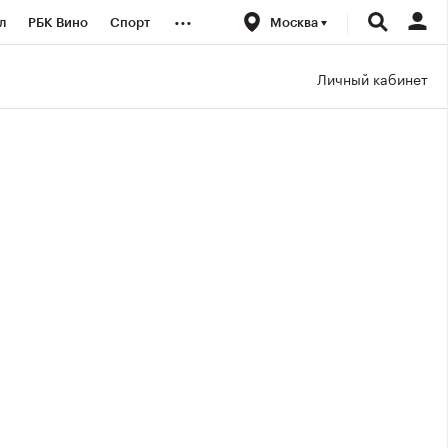
...
л
РБК Вино
Спорт
Москва
род
Стиль
Крипто
Личный кабинет
б
Конференции СПб
ичной валюты