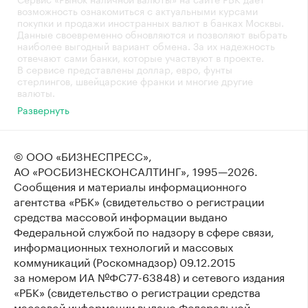
возможность ознакомиться с актуальными курсами
покупки и продажи иностранных валют в банках Москвы.
Данные своевременно обновляются и позволяют выбрать
наиболее выгодный вариант обмена. За их надежность
отвечают сами банки, которые участвуют в проекте.
В сервисе представлены доллар, евро, фунты
стерлингов, швейцарские франки и многие другие
валюты.
Развернуть
© ООО «БИЗНЕСПРЕСС»,
АО «РОСБИЗНЕСКОНСАЛТИНГ»,
1995—2026
.
Сообщения и материалы информационного
агентства «РБК» (свидетельство о регистрации
средства массовой информации выдано
Федеральной службой по надзору в сфере связи,
информационных технологий и массовых
коммуникаций (Роскомнадзор) 09.12.2015
за номером ИА №ФС77-63848) и сетевого издания
«РБК» (свидетельство о регистрации средства
массовой информации выдано Федеральной