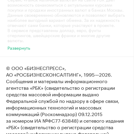
возможность ознакомиться с актуальными курсами
покупки и продажи иностранных валют в банках Москвы.
Данные своевременно обновляются и позволяют выбрать
наиболее выгодный вариант обмена. За их надежность
отвечают сами банки, которые участвуют в проекте.
В сервисе представлены доллар, евро, фунты
стерлингов, швейцарские франки и многие другие
валюты.
Развернуть
© ООО «БИЗНЕСПРЕСС»,
АО «РОСБИЗНЕСКОНСАЛТИНГ»,
1995—2026
.
Сообщения и материалы информационного
агентства «РБК» (свидетельство о регистрации
средства массовой информации выдано
Федеральной службой по надзору в сфере связи,
информационных технологий и массовых
коммуникаций (Роскомнадзор) 09.12.2015
за номером ИА №ФС77-63848) и сетевого издания
«РБК» (свидетельство о регистрации средства
массовой информации выдано Федеральной