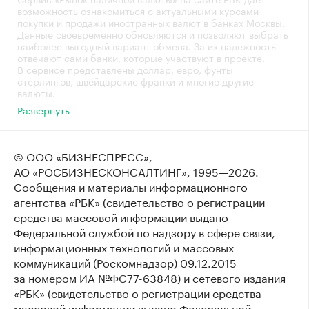
возможность ознакомиться с актуальными курсами
покупки и продажи иностранных валют в банках Москвы.
Данные своевременно обновляются и позволяют выбрать
наиболее выгодный вариант обмена. За их надежность
отвечают сами банки, которые участвуют в проекте.
В сервисе представлены доллар, евро, фунты
стерлингов, швейцарские франки и многие другие
валюты.
Развернуть
© ООО «БИЗНЕСПРЕСС»,
АО «РОСБИЗНЕСКОНСАЛТИНГ»,
1995—2026
.
Сообщения и материалы информационного
агентства «РБК» (свидетельство о регистрации
средства массовой информации выдано
Федеральной службой по надзору в сфере связи,
информационных технологий и массовых
коммуникаций (Роскомнадзор) 09.12.2015
за номером ИА №ФС77-63848) и сетевого издания
«РБК» (свидетельство о регистрации средства
массовой информации выдано Федеральной