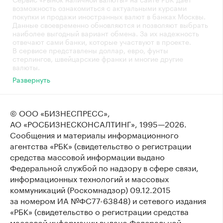
возможность ознакомиться с актуальными курсами
покупки и продажи иностранных валют в банках Москвы.
Данные своевременно обновляются и позволяют выбрать
наиболее выгодный вариант обмена. За их надежность
отвечают сами банки, которые участвуют в проекте.
В сервисе представлены доллар, евро, фунты
стерлингов, швейцарские франки и многие другие
валюты.
Развернуть
© ООО «БИЗНЕСПРЕСС»,
АО «РОСБИЗНЕСКОНСАЛТИНГ»,
1995—2026
.
Сообщения и материалы информационного
агентства «РБК» (свидетельство о регистрации
средства массовой информации выдано
Федеральной службой по надзору в сфере связи,
информационных технологий и массовых
коммуникаций (Роскомнадзор) 09.12.2015
за номером ИА №ФС77-63848) и сетевого издания
«РБК» (свидетельство о регистрации средства
массовой информации выдано Федеральной