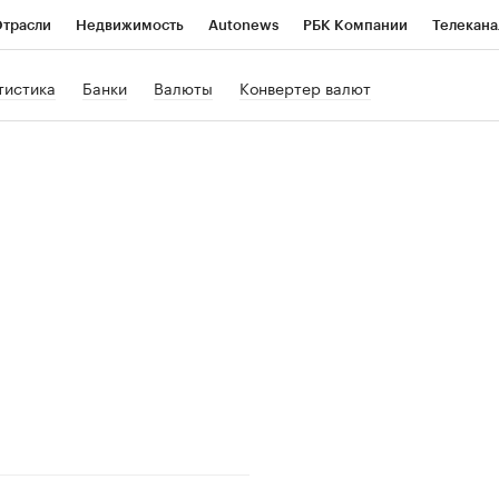
трасли
Недвижимость
Autonews
РБК Компании
Телекана
РБК Life
Тренды
Визионеры
Национальные проекты
Го
тистика
Банки
Валюты
Конвертер валют
Кредитные рейтинги
Франшизы
Газета
Спецпроекты СП
ономика
Бизнес
Технологии и медиа
Финансы
Рынок нал