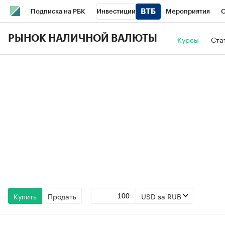
Подписка на РБК
Инвестиции
Мероприятия
О
Школа управления РБК
РБК Образование
РБК Курсы
РЫНОК НАЛИЧНОЙ ВАЛЮТЫ
Курсы
Ста
РБК Бизнес-среда
Дискуссионный клуб
Исследования
Спецпроекты
Проверка контрагентов
Политика
Эк
Купить
Продать
USD за RUB