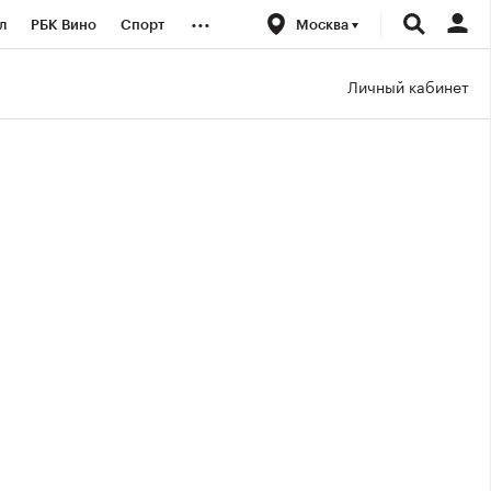
...
л
РБК Вино
Спорт
Москва
род
Стиль
Крипто
Личный кабинет
б
Конференции СПб
ичной валюты