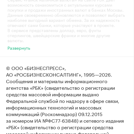
возможность ознакомиться с актуальными курсами
покупки и продажи иностранных валют в банках Москвы.
Данные своевременно обновляются и позволяют выбрать
наиболее выгодный вариант обмена. За их надежность
отвечают сами банки, которые участвуют в проекте.
В сервисе представлены доллар, евро, фунты
стерлингов, швейцарские франки и многие другие
валюты.
Развернуть
© ООО «БИЗНЕСПРЕСС»,
АО «РОСБИЗНЕСКОНСАЛТИНГ»,
1995—2026
.
Сообщения и материалы информационного
агентства «РБК» (свидетельство о регистрации
средства массовой информации выдано
Федеральной службой по надзору в сфере связи,
информационных технологий и массовых
коммуникаций (Роскомнадзор) 09.12.2015
за номером ИА №ФС77-63848) и сетевого издания
«РБК» (свидетельство о регистрации средства
массовой информации выдано Федеральной