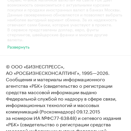
возможность ознакомиться с актуальными курсами
покупки и продажи иностранных валют в банках Москвы.
Данные своевременно обновляются и позволяют выбрать
наиболее выгодный вариант обмена. За их надежность
отвечают сами банки, которые участвуют в проекте.
В сервисе представлены доллар, евро, фунты
стерлингов, швейцарские франки и многие другие
валюты.
Развернуть
© ООО «БИЗНЕСПРЕСС»,
АО «РОСБИЗНЕСКОНСАЛТИНГ»,
1995—2026
.
Сообщения и материалы информационного
агентства «РБК» (свидетельство о регистрации
средства массовой информации выдано
Федеральной службой по надзору в сфере связи,
информационных технологий и массовых
коммуникаций (Роскомнадзор) 09.12.2015
за номером ИА №ФС77-63848) и сетевого издания
«РБК» (свидетельство о регистрации средства
массовой информации выдано Федеральной