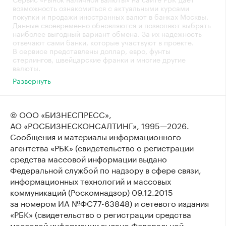
возможность ознакомиться с актуальными курсами
покупки и продажи иностранных валют в банках Москвы.
Данные своевременно обновляются и позволяют выбрать
наиболее выгодный вариант обмена. За их надежность
отвечают сами банки, которые участвуют в проекте.
В сервисе представлены доллар, евро, фунты
стерлингов, швейцарские франки и многие другие
валюты.
Развернуть
© ООО «БИЗНЕСПРЕСС»,
АО «РОСБИЗНЕСКОНСАЛТИНГ»,
1995—2026
.
Сообщения и материалы информационного
агентства «РБК» (свидетельство о регистрации
средства массовой информации выдано
Федеральной службой по надзору в сфере связи,
информационных технологий и массовых
коммуникаций (Роскомнадзор) 09.12.2015
за номером ИА №ФС77-63848) и сетевого издания
«РБК» (свидетельство о регистрации средства
массовой информации выдано Федеральной