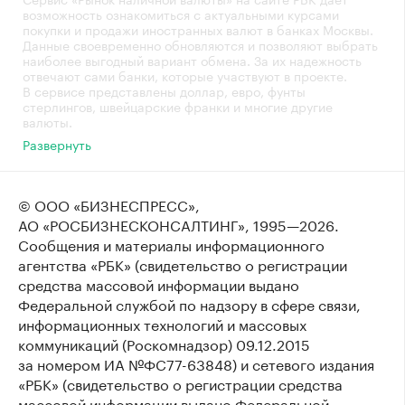
возможность ознакомиться с актуальными курсами
покупки и продажи иностранных валют в банках Москвы.
Данные своевременно обновляются и позволяют выбрать
наиболее выгодный вариант обмена. За их надежность
отвечают сами банки, которые участвуют в проекте.
В сервисе представлены доллар, евро, фунты
стерлингов, швейцарские франки и многие другие
валюты.
Развернуть
© ООО «БИЗНЕСПРЕСС»,
АО «РОСБИЗНЕСКОНСАЛТИНГ»,
1995—2026
.
Сообщения и материалы информационного
агентства «РБК» (свидетельство о регистрации
средства массовой информации выдано
Федеральной службой по надзору в сфере связи,
информационных технологий и массовых
коммуникаций (Роскомнадзор) 09.12.2015
за номером ИА №ФС77-63848) и сетевого издания
«РБК» (свидетельство о регистрации средства
массовой информации выдано Федеральной