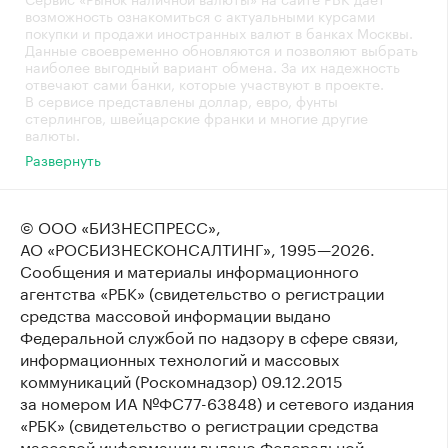
возможность ознакомиться с актуальными курсами
покупки и продажи иностранных валют в банках Москвы.
Данные своевременно обновляются и позволяют выбрать
наиболее выгодный вариант обмена. За их надежность
отвечают сами банки, которые участвуют в проекте.
В сервисе представлены доллар, евро, фунты
стерлингов, швейцарские франки и многие другие
валюты.
Развернуть
© ООО «БИЗНЕСПРЕСС»,
АО «РОСБИЗНЕСКОНСАЛТИНГ»,
1995—2026
.
Сообщения и материалы информационного
агентства «РБК» (свидетельство о регистрации
средства массовой информации выдано
Федеральной службой по надзору в сфере связи,
информационных технологий и массовых
коммуникаций (Роскомнадзор) 09.12.2015
за номером ИА №ФС77-63848) и сетевого издания
«РБК» (свидетельство о регистрации средства
массовой информации выдано Федеральной