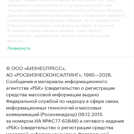
возможность ознакомиться с актуальными курсами
покупки и продажи иностранных валют в банках Москвы.
Данные своевременно обновляются и позволяют выбрать
наиболее выгодный вариант обмена. За их надежность
отвечают сами банки, которые участвуют в проекте.
В сервисе представлены доллар, евро, фунты
стерлингов, швейцарские франки и многие другие
валюты.
Развернуть
© ООО «БИЗНЕСПРЕСС»,
АО «РОСБИЗНЕСКОНСАЛТИНГ»,
1995—2026
.
Сообщения и материалы информационного
агентства «РБК» (свидетельство о регистрации
средства массовой информации выдано
Федеральной службой по надзору в сфере связи,
информационных технологий и массовых
коммуникаций (Роскомнадзор) 09.12.2015
за номером ИА №ФС77-63848) и сетевого издания
«РБК» (свидетельство о регистрации средства
массовой информации выдано Федеральной