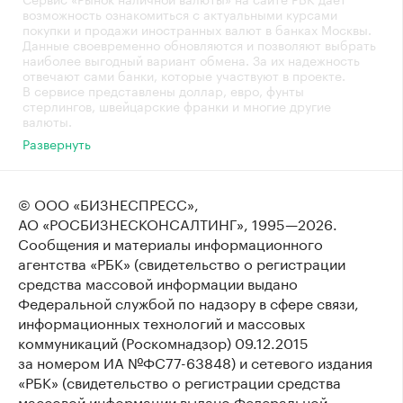
возможность ознакомиться с актуальными курсами
покупки и продажи иностранных валют в банках Москвы.
Данные своевременно обновляются и позволяют выбрать
наиболее выгодный вариант обмена. За их надежность
отвечают сами банки, которые участвуют в проекте.
В сервисе представлены доллар, евро, фунты
стерлингов, швейцарские франки и многие другие
валюты.
Развернуть
© ООО «БИЗНЕСПРЕСС»,
АО «РОСБИЗНЕСКОНСАЛТИНГ»,
1995—2026
.
Сообщения и материалы информационного
агентства «РБК» (свидетельство о регистрации
средства массовой информации выдано
Федеральной службой по надзору в сфере связи,
информационных технологий и массовых
коммуникаций (Роскомнадзор) 09.12.2015
за номером ИА №ФС77-63848) и сетевого издания
«РБК» (свидетельство о регистрации средства
массовой информации выдано Федеральной