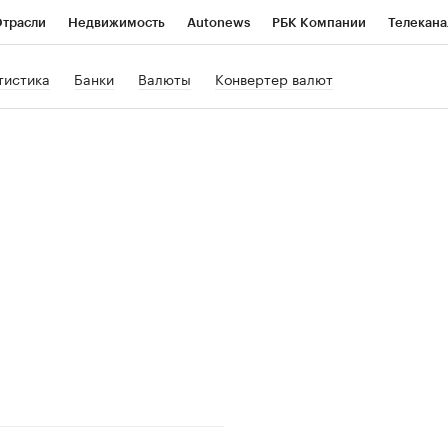
трасли
Недвижимость
Autonews
РБК Компании
Телекана
РБК Life
Тренды
Визионеры
Национальные проекты
Го
тистика
Банки
Валюты
Конвертер валют
Кредитные рейтинги
Франшизы
Газета
Спецпроекты СП
ономика
Бизнес
Технологии и медиа
Финансы
Рынок нал