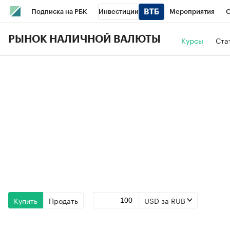
Подписка на РБК
Инвестиции
Мероприятия
О
Школа управления РБК
РБК Образование
РБК Курсы
РЫНОК НАЛИЧНОЙ ВАЛЮТЫ
Курсы
Ста
РБК Бизнес-среда
Дискуссионный клуб
Исследования
Спецпроекты
Проверка контрагентов
Политика
Эк
Купить
Продать
USD за RUB