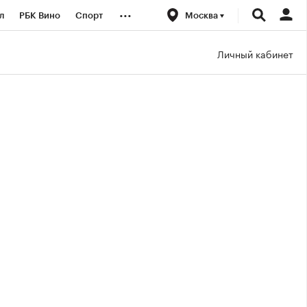
...
л
РБК Вино
Спорт
Москва
род
Стиль
Крипто
Личный кабинет
б
Конференции СПб
ичной валюты