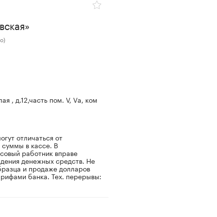
вская»
о)
я , д.12,часть пом. V, Va, ком
огут отличаться от
 суммы в кассе. В
ссовый работник вправе
дения денежных средств. Не
бразца и продаже долларов
арифами банка. Тех. перерывы: