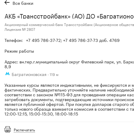
Все банки
АКБ «Трансстройбанк» (АО) ДО «Багратионо
Акционерный коммерческий банк Трансстройбанк (Акционерное обществ
Лицензия № 2807
Телефон:
+7 495 786-37-72; +7 495 786-37-73 доб. 4769
Режим работы
Адрес: вн.тер.г.муниципальный округ Филевский парк, ул. Баркла
8,9
Багратионовская
- 119 м
Указанные курсы являются индикативными, не фиксируются и м
фактических. Предварительно уточняйте наличие необходимой
соответствии с законом №115-ФЗ для проведения операции ка
затребовать документы, подтверждающие источники происхож
является публичной офертой. При покупке долларов старого о
только нового образца взимается комиссия в соответствии с т
12:00-12:15, 15:00-15:30, 18:00-18:15
Распечатать