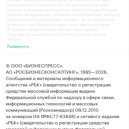
возможность ознакомиться с актуальными курсами
покупки и продажи иностранных валют в банках Москвы.
Данные своевременно обновляются и позволяют выбрать
наиболее выгодный вариант обмена. За их надежность
отвечают сами банки, которые участвуют в проекте.
В сервисе представлены доллар, евро, фунты
стерлингов, швейцарские франки и многие другие
валюты.
Развернуть
© ООО «БИЗНЕСПРЕСС»,
АО «РОСБИЗНЕСКОНСАЛТИНГ»,
1995—2026
.
Сообщения и материалы информационного
агентства «РБК» (свидетельство о регистрации
средства массовой информации выдано
Федеральной службой по надзору в сфере связи,
информационных технологий и массовых
коммуникаций (Роскомнадзор) 09.12.2015
за номером ИА №ФС77-63848) и сетевого издания
«РБК» (свидетельство о регистрации средства
массовой информации выдано Федеральной