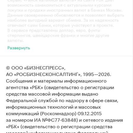
возможность ознакомиться с актуальными курсами
покупки и продажи иностранных валют в банках Москвы.
Данные своевременно обновляются и позволяют выбрать
наиболее выгодный вариант обмена. За их надежность
отвечают сами банки, которые участвуют в проекте.
В сервисе представлены доллар, евро, фунты
стерлингов, швейцарские франки и многие другие
валюты.
Развернуть
© ООО «БИЗНЕСПРЕСС»,
АО «РОСБИЗНЕСКОНСАЛТИНГ»,
1995—2026
.
Сообщения и материалы информационного
агентства «РБК» (свидетельство о регистрации
средства массовой информации выдано
Федеральной службой по надзору в сфере связи,
информационных технологий и массовых
коммуникаций (Роскомнадзор) 09.12.2015
за номером ИА №ФС77-63848) и сетевого издания
«РБК» (свидетельство о регистрации средства
массовой информации выдано Федеральной