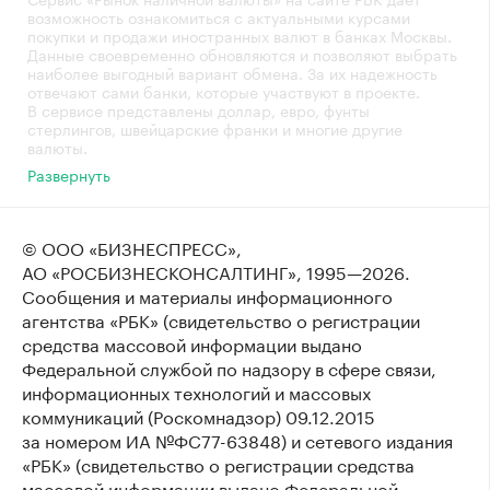
возможность ознакомиться с актуальными курсами
покупки и продажи иностранных валют в банках Москвы.
Данные своевременно обновляются и позволяют выбрать
наиболее выгодный вариант обмена. За их надежность
отвечают сами банки, которые участвуют в проекте.
В сервисе представлены доллар, евро, фунты
стерлингов, швейцарские франки и многие другие
валюты.
Развернуть
© ООО «БИЗНЕСПРЕСС»,
АО «РОСБИЗНЕСКОНСАЛТИНГ»,
1995—2026
.
Сообщения и материалы информационного
агентства «РБК» (свидетельство о регистрации
средства массовой информации выдано
Федеральной службой по надзору в сфере связи,
информационных технологий и массовых
коммуникаций (Роскомнадзор) 09.12.2015
за номером ИА №ФС77-63848) и сетевого издания
«РБК» (свидетельство о регистрации средства
массовой информации выдано Федеральной