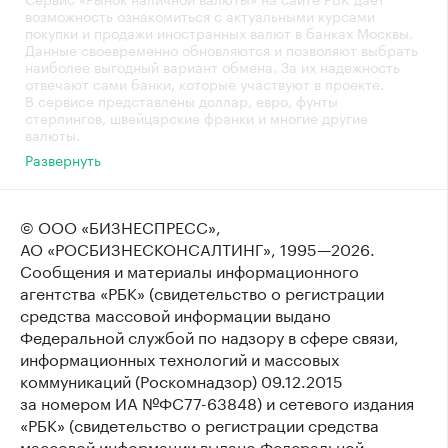
возможность ознакомиться с актуальными курсами
покупки и продажи иностранных валют в банках Москвы.
Данные своевременно обновляются и позволяют выбрать
наиболее выгодный вариант обмена. За их надежность
отвечают сами банки, которые участвуют в проекте.
В сервисе представлены доллар, евро, фунты
стерлингов, швейцарские франки и многие другие
валюты.
Развернуть
© ООО «БИЗНЕСПРЕСС»,
АО «РОСБИЗНЕСКОНСАЛТИНГ»,
1995—2026
.
Сообщения и материалы информационного
агентства «РБК» (свидетельство о регистрации
средства массовой информации выдано
Федеральной службой по надзору в сфере связи,
информационных технологий и массовых
коммуникаций (Роскомнадзор) 09.12.2015
за номером ИА №ФС77-63848) и сетевого издания
«РБК» (свидетельство о регистрации средства
массовой информации выдано Федеральной