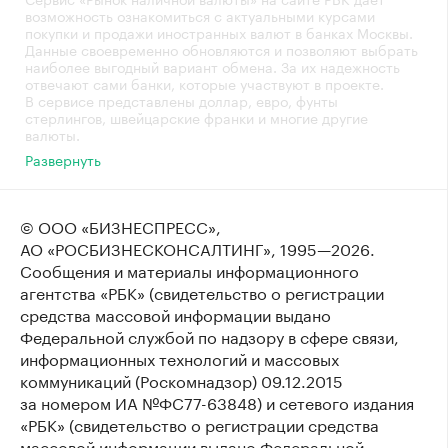
возможность ознакомиться с актуальными курсами
покупки и продажи иностранных валют в банках Москвы.
Данные своевременно обновляются и позволяют выбрать
наиболее выгодный вариант обмена. За их надежность
отвечают сами банки, которые участвуют в проекте.
В сервисе представлены доллар, евро, фунты
стерлингов, швейцарские франки и многие другие
валюты.
Развернуть
© ООО «БИЗНЕСПРЕСС»,
АО «РОСБИЗНЕСКОНСАЛТИНГ»,
1995—2026
.
Сообщения и материалы информационного
агентства «РБК» (свидетельство о регистрации
средства массовой информации выдано
Федеральной службой по надзору в сфере связи,
информационных технологий и массовых
коммуникаций (Роскомнадзор) 09.12.2015
за номером ИА №ФС77-63848) и сетевого издания
«РБК» (свидетельство о регистрации средства
массовой информации выдано Федеральной