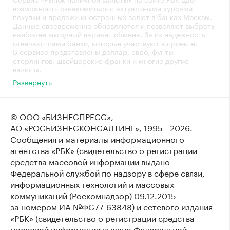
возможность ознакомиться с актуальными курсами
покупки и продажи иностранных валют в банках Москвы.
Данные своевременно обновляются и позволяют выбрать
наиболее выгодный вариант обмена. За их надежность
отвечают сами банки, которые участвуют в проекте.
В сервисе представлены доллар, евро, фунты
стерлингов, швейцарские франки и многие другие
валюты.
Развернуть
© ООО «БИЗНЕСПРЕСС»,
АО «РОСБИЗНЕСКОНСАЛТИНГ»,
1995—2026
.
Сообщения и материалы информационного
агентства «РБК» (свидетельство о регистрации
средства массовой информации выдано
Федеральной службой по надзору в сфере связи,
информационных технологий и массовых
коммуникаций (Роскомнадзор) 09.12.2015
за номером ИА №ФС77-63848) и сетевого издания
«РБК» (свидетельство о регистрации средства
массовой информации выдано Федеральной