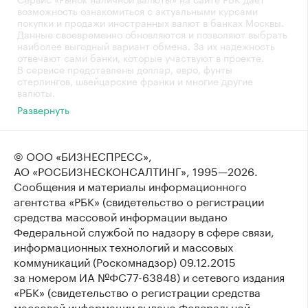
возможность ознакомиться с актуальными курсами
покупки и продажи иностранных валют в банках Москвы.
Данные своевременно обновляются и позволяют выбрать
наиболее выгодный вариант обмена. За их надежность
отвечают сами банки, которые участвуют в проекте.
В сервисе представлены доллар, евро, фунты
стерлингов, швейцарские франки и многие другие
валюты.
Развернуть
© ООО «БИЗНЕСПРЕСС»,
АО «РОСБИЗНЕСКОНСАЛТИНГ»,
1995—2026
.
Сообщения и материалы информационного
агентства «РБК» (свидетельство о регистрации
средства массовой информации выдано
Федеральной службой по надзору в сфере связи,
информационных технологий и массовых
коммуникаций (Роскомнадзор) 09.12.2015
за номером ИА №ФС77-63848) и сетевого издания
«РБК» (свидетельство о регистрации средства
массовой информации выдано Федеральной