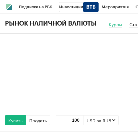
Подписка на РБК
Инвестиции
Мероприятия
О
Школа управления РБК
РБК Образование
РБК Курсы
РЫНОК НАЛИЧНОЙ ВАЛЮТЫ
Курсы
Ста
РБК Бизнес-среда
Дискуссионный клуб
Исследования
Спецпроекты
Проверка контрагентов
Политика
Эк
Купить
Продать
USD за RUB